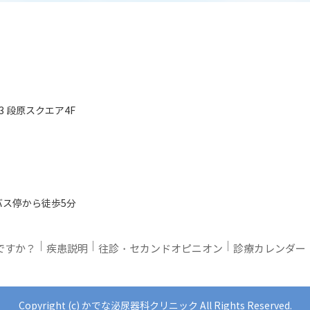
3 段原スクエア4F
バス停から徒歩5分
｜
｜
｜
ですか？
疾患説明
往診・セカンドオピニオン
診療カレンダー
Copyright (c) かでな泌尿器科クリニック All Rights Reserved.