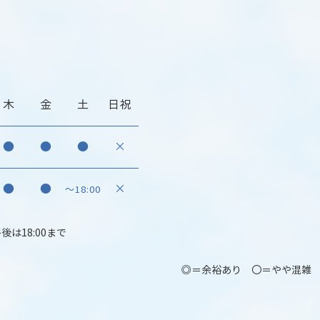
木
金
土
日祝
●
●
●
×
●
●
×
～18:00
午後は18:00まで
◎＝余裕あり 〇＝やや混雑