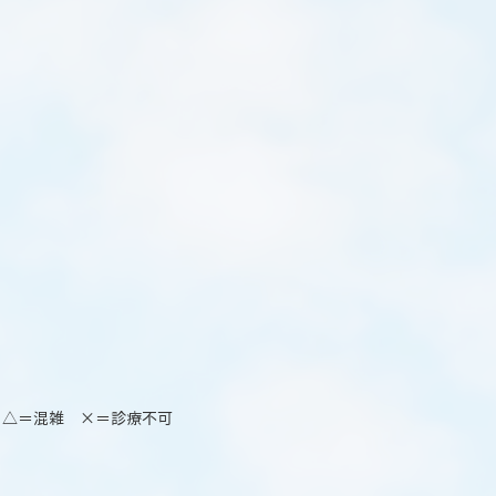
 △＝混雑 ×＝診療不可